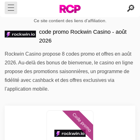
Ce site contient des liens d'affiliation.
code promo Rockwin Casino - août
2026
Rockwin Casino propose 8 codes promo et offres en août
2026. Au-delà des bonus de bienvenue, le casino en ligne
propose des promotions saisonnières, un programme de
fidélité avec cashback et des offres exclusives via
l'application mobile.
Code promo