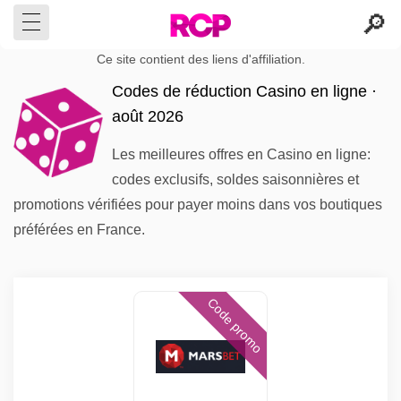
Ce site contient des liens d'affiliation.
Codes de réduction Casino en ligne ·
août 2026
Les meilleures offres en Casino en ligne:
codes exclusifs, soldes saisonnières et
promotions vérifiées pour payer moins dans vos boutiques
préférées en France.
Code promo