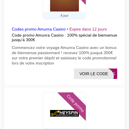
À jour
Codes promo Amunra Casino
•
Expire dans 12 jours
Code promo Amunra Casino : 100% spécial de bienvenue
jusqu'à 300€
Commencez votre voyage Amunra Casino avec un bonus
de bienvenue passionnant ! recevez 100% jusquà 300€
sur votre premier dépôt et saisissez le code promotionnel
lors de votre inscription
VOIR LE CODE
ONUS
Code promo