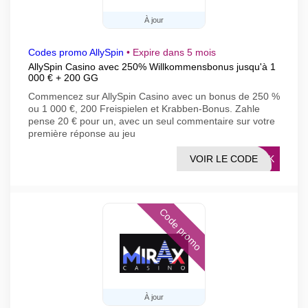
À jour
Codes promo AllySpin
•
Expire dans 5 mois
AllySpin Casino avec 250% Willkommensbonus jusqu'à 1
000 € + 200 GG
Commencez sur AllySpin Casino avec un bonus de 250 %
ou 1 000 €, 200 Freispielen et Krabben-Bonus. Zahle
pense 20 € pour un, avec un seul commentaire sur votre
première réponse au jeu
VOIR LE CODE
LINK
Code promo
À jour