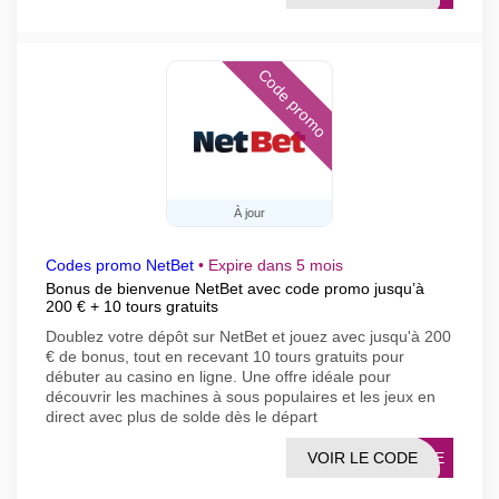
Code promo
À jour
Codes promo NetBet
•
Expire dans 5 mois
Bonus de bienvenue NetBet avec code promo jusqu’à
200 € + 10 tours gratuits
Doublez votre dépôt sur NetBet et jouez avec jusqu'à 200
€ de bonus, tout en recevant 10 tours gratuits pour
débuter au casino en ligne. Une offre idéale pour
découvrir les machines à sous populaires et les jeux en
direct avec plus de solde dès le départ
VOIR LE CODE
COME