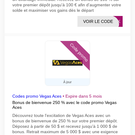
votre premier dépôt jusqu'à 100 € afin d'augmenter votre
solde et maximiser vos gains dès le départ
VOIR LE CODE
LINK
Code promo
À jour
Codes promo Vegas Aces
•
Expire dans 5 mois
Bonus de bienvenue 250 % avec le code promo Vegas
Aces
Découvrez toute l'excitation de Vegas Aces avec un
bonus de bienvenue de 250 % sur votre premier dépôt.
Déposez à partir de 50 $ et recevez jusqu'à 1 000 $ de
bonus. Retrait maximum de 5 000 $ avec une exigence