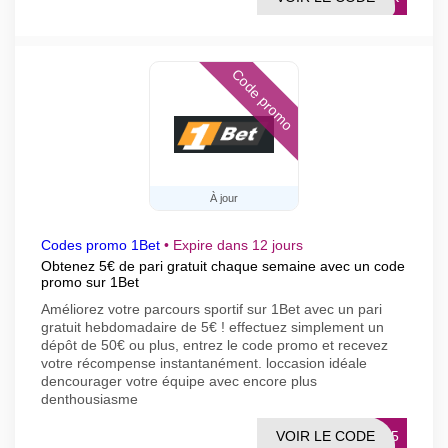
Code promo
À jour
Codes promo 1Bet
•
Expire dans 12 jours
Obtenez 5€ de pari gratuit chaque semaine avec un code
promo sur 1Bet
Améliorez votre parcours sportif sur 1Bet avec un pari
gratuit hebdomadaire de 5€ ! effectuez simplement un
dépôt de 50€ ou plus, entrez le code promo et recevez
votre récompense instantanément. loccasion idéale
dencourager votre équipe avec encore plus
denthousiasme
VOIR LE CODE
DFB5