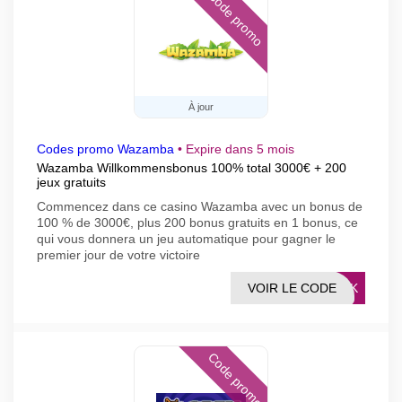
Code promo
À jour
Codes promo Wazamba
•
Expire dans 5 mois
Wazamba Willkommensbonus 100% total 3000€ + 200
jeux gratuits
Commencez dans ce casino Wazamba avec un bonus de
100 % de 3000€, plus 200 bonus gratuits en 1 bonus, ce
qui vous donnera un jeu automatique pour gagner le
premier jour de votre victoire
VOIR LE CODE
LINK
Code promo