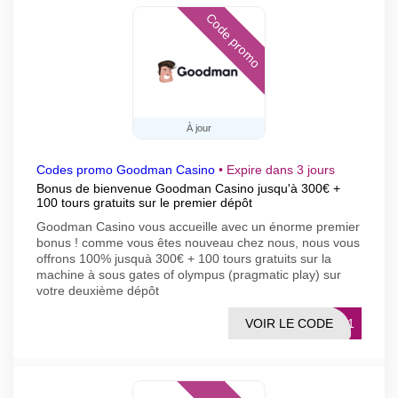
Code promo
À jour
Codes promo Goodman Casino
•
Expire dans 3 jours
Bonus de bienvenue Goodman Casino jusqu'à 300€ +
100 tours gratuits sur le premier dépôt
Goodman Casino vous accueille avec un énorme premier
bonus ! comme vous êtes nouveau chez nous, nous vous
offrons 100% jusquà 300€ + 100 tours gratuits sur la
machine à sous gates of olympus (pragmatic play) sur
votre deuxième dépôt
VOIR LE CODE
G1