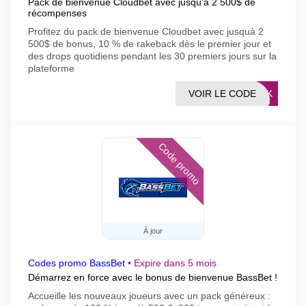
Pack de bienvenue Cloudbet avec jusqu'à 2 500$ de
récompenses
Profitez du pack de bienvenue Cloudbet avec jusquà 2
500$ de bonus, 10 % de rakeback dès le premier jour et
des drops quotidiens pendant les 30 premiers jours sur la
plateforme
VOIR LE CODE
LINK
Code promo
À jour
Codes promo BassBet
•
Expire dans 5 mois
Démarrez en force avec le bonus de bienvenue BassBet !
Accueille les nouveaux joueurs avec un pack généreux :