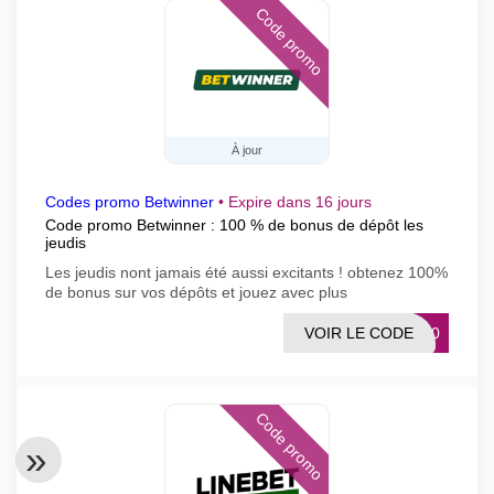
Code promo
À jour
Codes promo Betwinner
•
Expire dans 16 jours
Code promo Betwinner : 100 % de bonus de dépôt les
jeudis
Les jeudis nont jamais été aussi excitants ! obtenez 100%
de bonus sur vos dépôts et jouez avec plus
VOIR LE CODE
Y100
Code promo