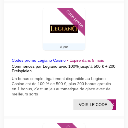
Code promo
À jour
Codes promo Legiano Casino
•
Expire dans 5 mois
Commencez par Legiano avec 100% jusqu'à 500 € + 200
Freispielen
Un bonus complet également disponible au Legiano
Casino est de 100 % de 500 €, plus 200 bonus gratuits
en 1 bonus, c'est un jeu automatique de glace avec de
meilleurs sorts
VOIR LE CODE
LINK