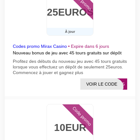
Code promo
25EUROS
À jour
Codes promo Mirax Casino
•
Expire dans 6 jours
Nouveau bonus de jeu avec 45 tours gratuits sur dépôt
Profitez des débuts du nouveau jeu avec 45 tours gratuits
lorsque vous effectuez un dépôt de seulement 25euros.
Commencez à jouer et gagnez plus
VOIR LE CODE
AD45
Code promo
10EUR