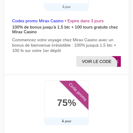
À jour
Codes promo Mirax Casino
•
Expire dans 3 jours
100% de bonus jusqu'à 1,5 btc + 100 tours gratuits chez
Mirax Casino
Commencez votre voyage chez Mirax Casino avec un
bonus de bienvenue irrésistible : 100% jusquà 1,5 btc +
100 fs sur votre 1er dépôt
VOIR LE CODE
LINK
Code promo
75%
À jour