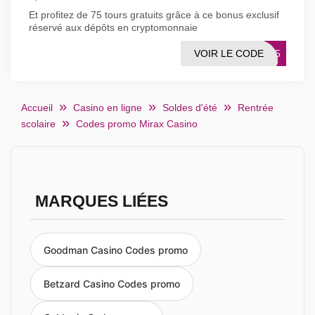
Et profitez de 75 tours gratuits grâce à ce bonus exclusif
réservé aux dépôts en cryptomonnaie
VOIR LE CODE
TC75
Accueil
Casino en ligne
Soldes d'été
Rentrée
scolaire
Codes promo Mirax Casino
MARQUES LIÉES
Goodman Casino Codes promo
Betzard Casino Codes promo