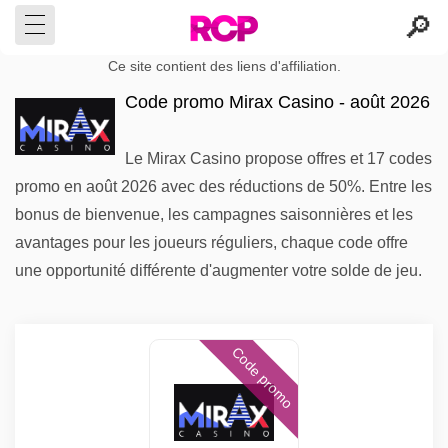
Ce site contient des liens d'affiliation.
Code promo Mirax Casino - août 2026
Le Mirax Casino propose offres et 17 codes
promo en août 2026 avec des réductions de 50%. Entre les
bonus de bienvenue, les campagnes saisonnières et les
avantages pour les joueurs réguliers, chaque code offre
une opportunité différente d'augmenter votre solde de jeu.
Code promo