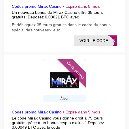
Codes promo Mirax Casino
•
Expire dans 5 mois
Un nouveau bonus de Mirax Casino offre 35 tours
gratuits. Déposez 0,00021 BTC avec
Et débloquez 35 tours gratuits dans le cadre du bonus
spécial des nouveaux jeux
VOIR LE CODE
OR35
Code promo
À jour
Codes promo Mirax Casino
•
Expire dans 5 mois
Le code Mirax Casino vous donne droit à 75 tours
gratuits grâce à un bonus crypto exclusif. Déposez
0,00049 BTC avec le code