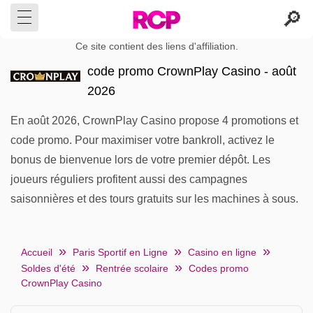
Ce site contient des liens d'affiliation.
code promo CrownPlay Casino - août
2026
En août 2026, CrownPlay Casino propose 4 promotions et
code promo. Pour maximiser votre bankroll, activez le
bonus de bienvenue lors de votre premier dépôt. Les
joueurs réguliers profitent aussi des campagnes
saisonnières et des tours gratuits sur les machines à sous.
Accueil
Paris Sportif en Ligne
Casino en ligne
Soldes d'été
Rentrée scolaire
Codes promo
CrownPlay Casino