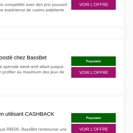
ois compétitifs avec des prix pouvant
VOIR L'OFFRE
ne expérience de casino palpitante
oosté chez BassBet
Populaire
 spéciale week-end allant jusquà
r profiter au maximum des jeux de
VOIR L'OFFRE
 en utilisant CASHBACK
Populaire
uà R$500, BassBet rembourse une
VOIR L'OFFRE