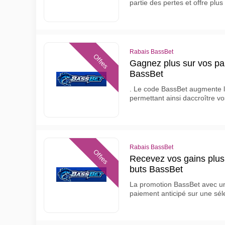
partie des pertes et offre plus
Rabais BassBet
Offres
Gagnez plus sur vos pa
BassBet
. Le code BassBet augmente l
permettant ainsi daccroître vos
Rabais BassBet
Offres
Recevez vos gains plus
buts BassBet
La promotion BassBet avec un
paiement anticipé sur une séle