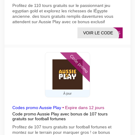
Profitez de 110 tours gratuits sur le passionnant jeu
egyptian gold et explorez les richesses de lÉgypte
ancienne. des tours gratuits remplis daventures vous
attendent sur Aussie Play avec ce bonus exclusif
VOIR LE CODE
PINS
Code promo
À jour
Codes promo Aussie Play
•
Expire dans 12 jours
Code promo Aussie Play avec bonus de 107 tours
gratuits sur football fortunes
Profitez de 107 tours gratuits sur football fortunes et
montez sur le terrain pour marquer gros ! ce bonus