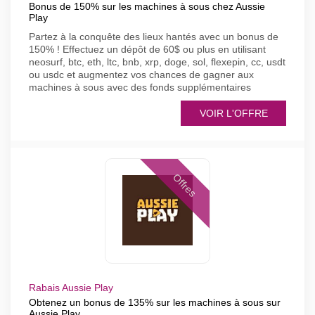
Bonus de 150% sur les machines à sous chez Aussie
Play
Partez à la conquête des lieux hantés avec un bonus de
150% ! Effectuez un dépôt de 60$ ou plus en utilisant
neosurf, btc, eth, ltc, bnb, xrp, doge, sol, flexepin, cc, usdt
ou usdc et augmentez vos chances de gagner aux
machines à sous avec des fonds supplémentaires
VOIR L'OFFRE
Offres
Rabais Aussie Play
Obtenez un bonus de 135% sur les machines à sous sur
Aussie Play