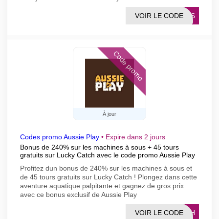
VOIR LE CODE
CESS
Code promo
À jour
Codes promo Aussie Play
•
Expire dans 2 jours
Bonus de 240% sur les machines à sous + 45 tours
gratuits sur Lucky Catch avec le code promo Aussie Play
Profitez dun bonus de 240% sur les machines à sous et
de 45 tours gratuits sur Lucky Catch ! Plongez dans cette
aventure aquatique palpitante et gagnez de gros prix
avec ce bonus exclusif de Aussie Play
VOIR LE CODE
FISH