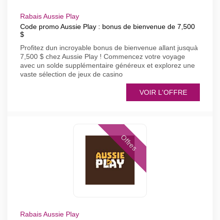
Rabais Aussie Play
Code promo Aussie Play : bonus de bienvenue de 7,500
$
Profitez dun incroyable bonus de bienvenue allant jusquà
7,500 $ chez Aussie Play ! Commencez votre voyage
avec un solde supplémentaire généreux et explorez une
vaste sélection de jeux de casino
VOIR L'OFFRE
Offres
Rabais Aussie Play