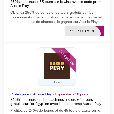
250% de bonus + 55 tours sur ic wins avec le code promo
Aussie Play
Obtenez 250% de bonus et 55 tours gratuits sur les
passionnants ic wins ! profitez de ce jeu de temps glacial
et obtenez plus de chances de gagner sur Aussie Play
VOIR LE CODE
SSIE
Code promo
À jour
Codes promo Aussie Play
•
Expire dans 10 jours
240% de bonus sur les machines à sous + 45 tours
gratuits sur l'or égyptien avec le code promo Aussie Play
Profitez de 240% de bonus et de 45 tours gratuits sur lor