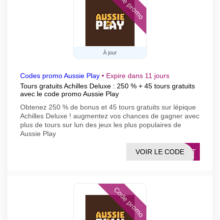
Code promo
À jour
Codes promo Aussie Play
•
Expire dans 11 jours
Tours gratuits Achilles Deluxe : 250 % + 45 tours gratuits
avec le code promo Aussie Play
Obtenez 250 % de bonus et 45 tours gratuits sur lépique
Achilles Deluxe ! augmentez vos chances de gagner avec
plus de tours sur lun des jeux les plus populaires de
Aussie Play
VOIR LE CODE
IGHT
Code promo