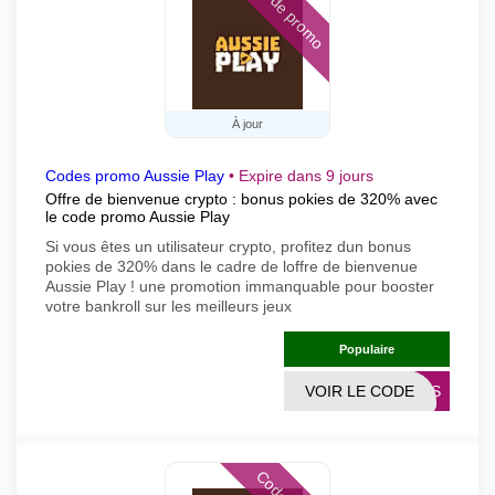
Code promo
À jour
Codes promo Aussie Play
•
Expire dans 9 jours
Offre de bienvenue crypto : bonus pokies de 320% avec
le code promo Aussie Play
Si vous êtes un utilisateur crypto, profitez dun bonus
pokies de 320% dans le cadre de loffre de bienvenue
Aussie Play ! une promotion immanquable pour booster
votre bankroll sur les meilleurs jeux
Populaire
VOIR LE CODE
OINS