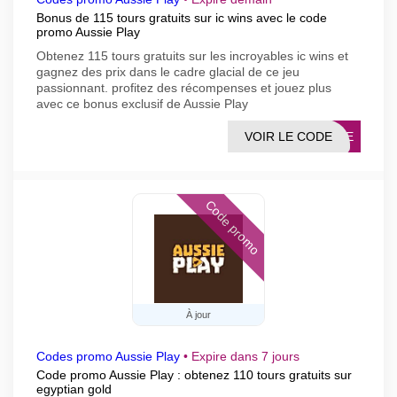
Bonus de 115 tours gratuits sur ic wins avec le code
promo Aussie Play
Obtenez 115 tours gratuits sur les incroyables ic wins et
gagnez des prix dans le cadre glacial de ce jeu
passionnant. profitez des récompenses et jouez plus
avec ce bonus exclusif de Aussie Play
VOIR LE CODE
GAME
Code promo
À jour
Codes promo Aussie Play
•
Expire dans 7 jours
Code promo Aussie Play : obtenez 110 tours gratuits sur
egyptian gold