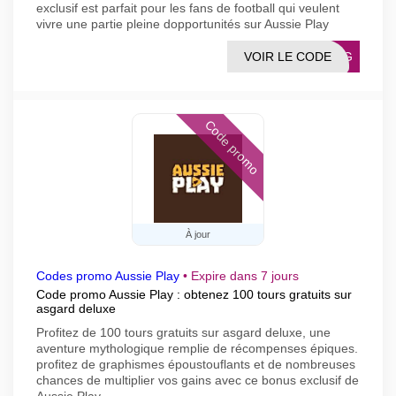
exclusif est parfait pour les fans de football qui veulent
vivre une partie pleine dopportunités sur Aussie Play
VOIR LE CODE
GANG
Code promo
À jour
Codes promo Aussie Play
•
Expire dans 7 jours
Code promo Aussie Play : obtenez 100 tours gratuits sur
asgard deluxe
Profitez de 100 tours gratuits sur asgard deluxe, une
aventure mythologique remplie de récompenses épiques.
profitez de graphismes époustouflants et de nombreuses
chances de multiplier vos gains avec ce bonus exclusif de