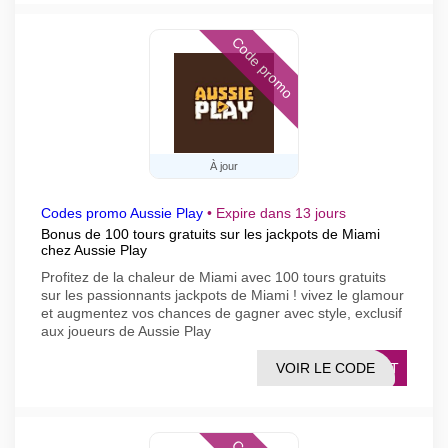
Code promo
À jour
Codes promo Aussie Play
•
Expire dans 13 jours
Bonus de 100 tours gratuits sur les jackpots de Miami
chez Aussie Play
Profitez de la chaleur de Miami avec 100 tours gratuits
sur les passionnants jackpots de Miami ! vivez le glamour
et augmentez vos chances de gagner avec style, exclusif
aux joueurs de Aussie Play
VOIR LE CODE
KPOT