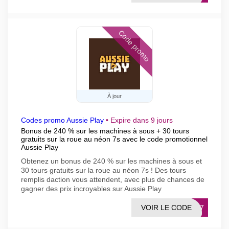
Code promo
À jour
Codes promo Aussie Play
•
Expire dans 9 jours
Bonus de 240 % sur les machines à sous + 30 tours
gratuits sur la roue au néon 7s avec le code promotionnel
Aussie Play
Obtenez un bonus de 240 % sur les machines à sous et
30 tours gratuits sur la roue au néon 7s ! Des tours
remplis daction vous attendent, avec plus de chances de
gagner des prix incroyables sur Aussie Play
VOIR LE CODE
EON7