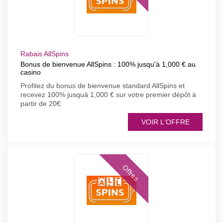
Rabais AllSpins
Bonus de bienvenue AllSpins : 100% jusqu'à 1,000 € au
casino
Profitez du bonus de bienvenue standard AllSpins et
recevez 100% jusquà 1,000 € sur votre premier dépôt à
partir de 20€
VOIR L'OFFRE
Offres