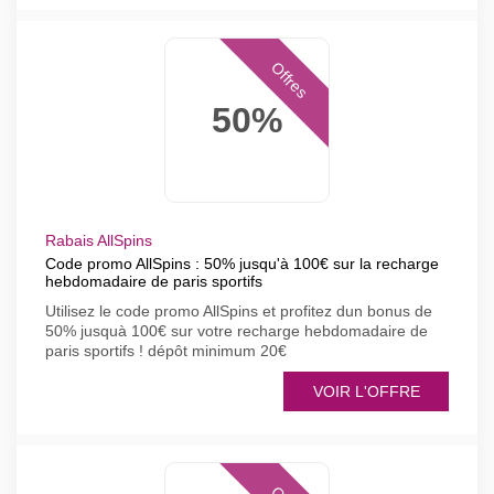
Offres
50%
Rabais AllSpins
Code promo AllSpins : 50% jusqu'à 100€ sur la recharge
hebdomadaire de paris sportifs
Utilisez le code promo AllSpins et profitez dun bonus de
50% jusquà 100€ sur votre recharge hebdomadaire de
paris sportifs ! dépôt minimum 20€
VOIR L'OFFRE