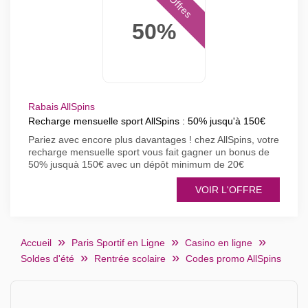
Offres
50%
Rabais AllSpins
Recharge mensuelle sport AllSpins : 50% jusqu'à 150€
Pariez avec encore plus davantages ! chez AllSpins, votre
recharge mensuelle sport vous fait gagner un bonus de
50% jusquà 150€ avec un dépôt minimum de 20€
VOIR L'OFFRE
Accueil
Paris Sportif en Ligne
Casino en ligne
Soldes d'été
Rentrée scolaire
Codes promo AllSpins