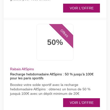
VOIR L'OFFRE
Offres
50%
Rabais AllSpins
Recharge hebdomadaire AllSpins : 50 % jusqu'à 100€
pour les paris sportifs
Boostez votre solde sportif avec la recharge
hebdomadaire AllSpins : obtenez un bonus de 50 %
jusquà 100€ avec un dépôt minimum de 20€
VOIR L'OFFRE