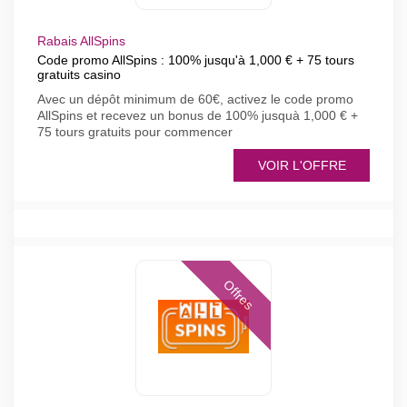
Rabais AllSpins
Code promo AllSpins : 100% jusqu'à 1,000 € + 75 tours
gratuits casino
Avec un dépôt minimum de 60€, activez le code promo
AllSpins et recevez un bonus de 100% jusquà 1,000 € +
75 tours gratuits pour commencer
VOIR L'OFFRE
Offres