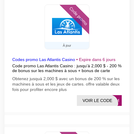
Code promo
À jour
Codes promo Las Atlantis Casino
•
Expire dans 6 jours
Code promo Las Atlantis Casino : jusqu'à 2,000 $ - 200 %
de bonus sur les machines à sous + bonus de carte
Obtenez jusquà 2,000 $ avec un bonus de 200 % sur les
machines à sous et les jeux de cartes. offre valable deux
fois pour profiter encore plus
VOIR LE CODE
REAM