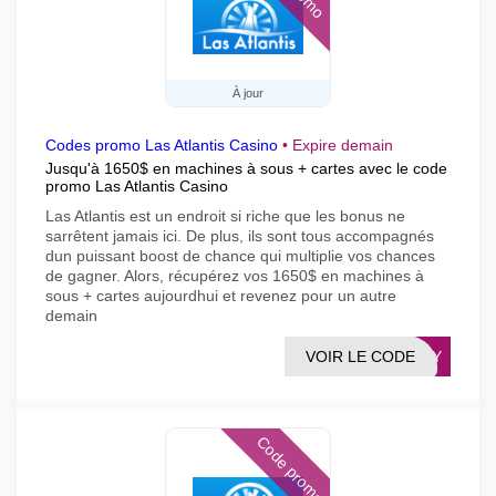
À jour
Codes promo Las Atlantis Casino
•
Expire demain
Jusqu'à 1650$ en machines à sous + cartes avec le code
promo Las Atlantis Casino
Las Atlantis est un endroit si riche que les bonus ne
sarrêtent jamais ici. De plus, ils sont tous accompagnés
dun puissant boost de chance qui multiplie vos chances
de gagner. Alors, récupérez vos 1650$ en machines à
sous + cartes aujourdhui et revenez pour un autre
demain
VOIR LE CODE
YDAY
Code promo