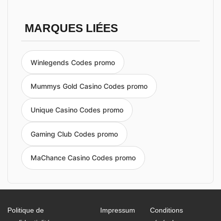
MARQUES LIÉES
Winlegends Codes promo
Mummys Gold Casino Codes promo
Unique Casino Codes promo
Gaming Club Codes promo
MaChance Casino Codes promo
Politique de
Impressum
Conditions