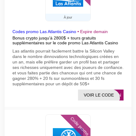
À jour
Codes promo Las Atlantis Casino
•
Expire demain
Bonus crypto jusqu'à 2800$ + tours gratuits
supplémentaires sur le code promo Las Atlantis Casino
Las atlantis pourrait facilement battre la Silicon Valley
dans le nombre dinnovations technologiques créées en
un an, mais elle préfère garder un profil bas et partager
ses richesses uniquement avec des joueurs de confiance.
et vous faites partie des chanceux qui ont une chance de
gagner 280% + 20 fs sur sunmoonbless et 30 fs
supplémentaires pour un dépôt de 50$+
VOIR LE CODE
COIN
Code promo