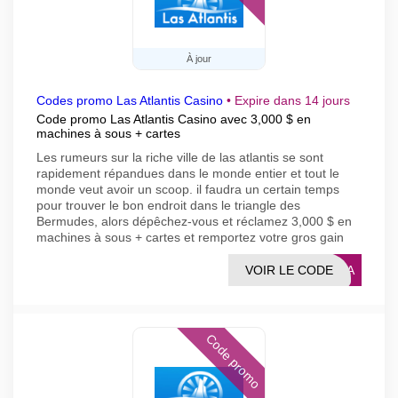
À jour
Codes promo Las Atlantis Casino
•
Expire dans 14 jours
Code promo Las Atlantis Casino avec 3,000 $ en
machines à sous + cartes
Les rumeurs sur la riche ville de las atlantis se sont
rapidement répandues dans le monde entier et tout le
monde veut avoir un scoop. il faudra un certain temps
pour trouver le bon endroit dans le triangle des
Bermudes, alors dépêchez-vous et réclamez 3,000 $ en
machines à sous + cartes et remportez votre gros gain
VOIR LE CODE
MUDA
Code promo