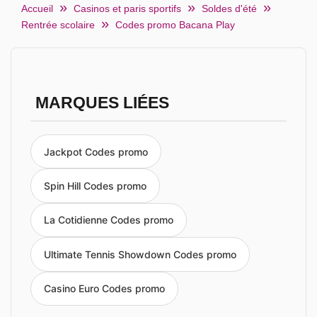
Accueil
Casinos et paris sportifs
Soldes d'été
Rentrée scolaire
Codes promo Bacana Play
MARQUES LIÉES
Jackpot Codes promo
Spin Hill Codes promo
La Cotidienne Codes promo
Ultimate Tennis Showdown Codes promo
Casino Euro Codes promo