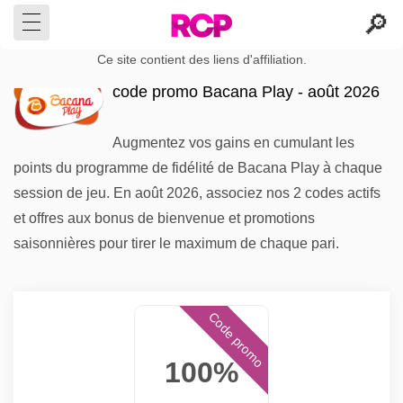
Ce site contient des liens d'affiliation.
code promo Bacana Play - août 2026
Augmentez vos gains en cumulant les
points du programme de fidélité de Bacana Play à chaque
session de jeu. En août 2026, associez nos 2 codes actifs
et offres aux bonus de bienvenue et promotions
saisonnières pour tirer le maximum de chaque pari.
Code promo
100%